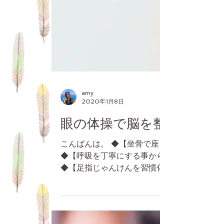
amy
2020年1月8日
眼の体操で脳を整える⁉
こんばんは。 ◆【坐骨で座ってみる】
◆【呼吸を丁寧にする事から始めてみる】
◆【足指じゃんけんを習慣化してみる】 に
続いて、【気軽に取り入れやすい事シリー
ズ】 をシェアします。 スマホやゲーム、
デスクワーク等で、眼を酷使する事が増えて