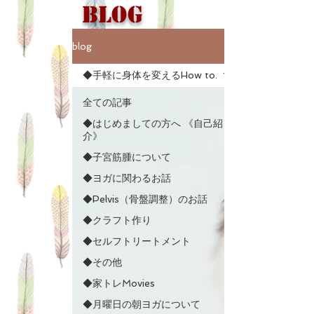
Blog
blog
◆手軽に身体を変えるHow to.
全ての記事
◆はじめましての方へ 《自己紹
介》
◆子宮筋腫について
◆ヨガに関わるお話
◆Pelvis（骨盤調整）のお話
◆クラフト作り
◆セルフトリートメント
◆その他
◆家トレMovies
◆月曜日の朝ヨガについて