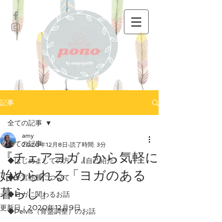
記事
全ての記事
amy
全ての記事
2020年12月8日
読了時間: 3分
『チェアヨガ』から気軽に
◆はじめましての方へ 《自己紹介》
始められる「ヨガのある
◆子宮筋腫について
暮らし」
◆ヨガに関わるお話
更新日：
2020年12月9日
◆Pelvis（骨盤調整）のお話