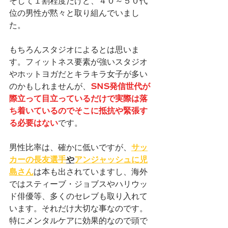
そして１割程度だけど、４０～５０代
位の男性が黙々と取り組んでいまし
た。
もちろんスタジオによるとは思いま
す。フィットネス要素が強いスタジオ
やホットヨガだとキラキラ女子が多い
のかもしれませんが、
SNS発信世代が
際立って目立っているだけで実際は落
ち着いているのでそこに抵抗や緊張す
る必要はない
です。
男性比率は、確かに低いですが、
サッ
カーの長友選手
や
アンジャッシュに児
島さん
は本も出されていますし、海外
ではスティーブ・ジョブスやハリウッ
ド俳優等、多くのセレブも取り入れて
います。それだけ大切な事なのです。
特にメンタルケアに効果的なので頭で