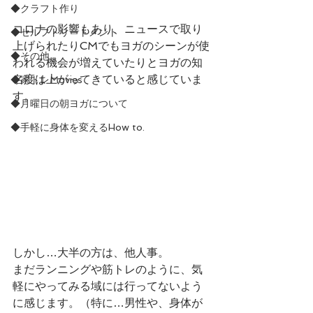
◆クラフト作り
コロナの影響もあり、ニュースで取り
◆セルフトリートメント
上げられたりCMでもヨガのシーンが使
◆その他
われる機会が増えていたりとヨガの知
名度は上がってきていると感じていま
◆家トレMovies
す。
◆月曜日の朝ヨガについて
◆手軽に身体を変えるHow to.
しかし…大半の方は、他人事。
まだランニングや筋トレのように、気
軽にやってみる域には行ってないよう
に感じます。（特に…男性や、身体が