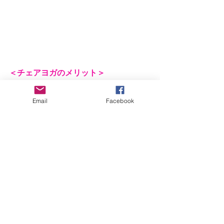
＜チェアヨガのメリット＞
　✔椅子があれば出来る
　✔普段着のままで出来る
Email
Facebook
　✔下半身の筋力に不安があっても出
来る
やらずに苦手意識を持つよりも、こっ
そりスタジオに行かずに出来る便利な
世の中
こっそりやってみませんか？