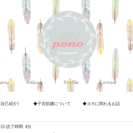
enu
About
Profile
Contact
《自己紹介》
◆子宮筋腫について
◆ヨガに関わるお話
2日
読了時間: 3分
◆クラフト作り
◆セルフトリートメント
◆その他
◆家