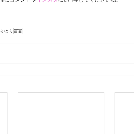
のゆとり
言霊