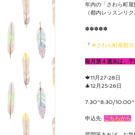
年内の「さわら町屋
（都内レッスンリク
✽✽✽✽✽
『 
#さわら町屋館ヨ
毎月第４週末は、千
🍁11月27·28日
🎄12月25·26日　
7:30~8:30/10:00~
申込先: 
こちらから
質問等あれば、お気