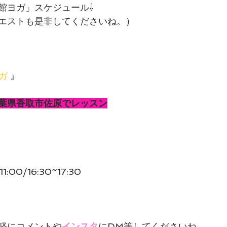
館ヨガ」スケジュール⇩
エストも是非してくださいね。）
ガ
 』
葉県香取市佐原でレッスン
11:00/16:30~17:30
軽にコメントや
インスタ
にDM等してくださいね。