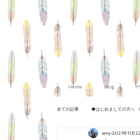
Home
blog
M
全ての記事
◆はじめましての方へ 
amy
2021年11月2
◆Pelvis（骨盤調整）のお話