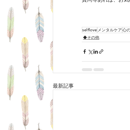
selflove
メンタルケア
心
◆その他
最新記事