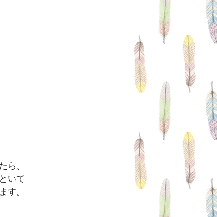
たら、
といて
ます。