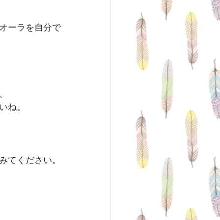
オーラを自分で
、
いね。
みてください。