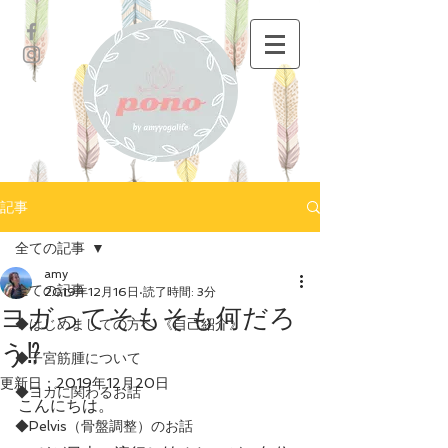
記事
全ての記事
amy
全ての記事
2019年12月16日
読了時間: 3分
ヨガってそもそも何だろ
◆はじめましての方へ 《自己紹介》
う⁉
◆子宮筋腫について
更新日：
2019年12月20日
◆ヨガに関わるお話
こんにちは。
◆Pelvis（骨盤調整）のお話