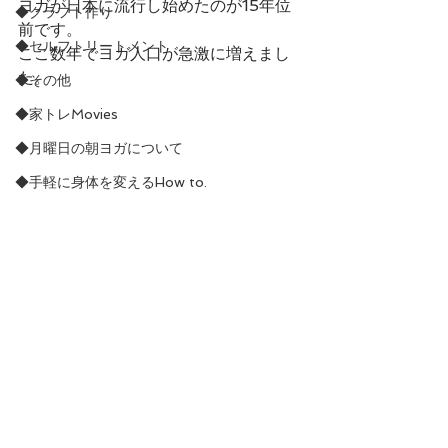
ヨガが日本に流行し始めたのが15年位
◆クラフト作り
前です。
◆セルフトリートメント
ここ数年でヨガ人口が急激に増えまし
た。
◆その他
◆家トレMovies
◆月曜日の朝ヨガについて
◆手軽に身体を変えるHow to.