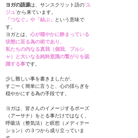
ヨガの語源
は、サンスクリット語の
’ユ
ジュ’
から来ています。
「つなぐ」や「結ぶ」
という意味で
す。
ヨガとは、
心が穏やかに静まっている
状態に至る為の術であり、
私たちの内なる真我（個我、プルシ
ャ）と大いなる純粋意識の繋がりを認
識する事
です。
少し難しい事を書きましたが、
すごーく簡単に言うと、心の揺らぎを
穏やかにする為の手段です。
ヨガは、皆さんのイメージするポーズ
（アーサナ）をとる事だけではなく、
呼吸法（整気法）と瞑想（メディテー
ション）の３つから成り立っていま
す。