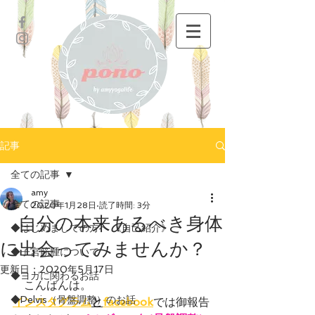
記事
全ての記事
amy
全ての記事
2020年1月28日
読了時間: 3分
自分の本来あるべき身体
◆はじめましての方へ 《自己紹介》
に出会ってみませんか？
◆子宮筋腫について
更新日：
2020年5月17日
◆ヨガに関わるお話
　こんばんは。
◆Pelvis（骨盤調整）のお話
インスタグラム
と
facebook
では御報告