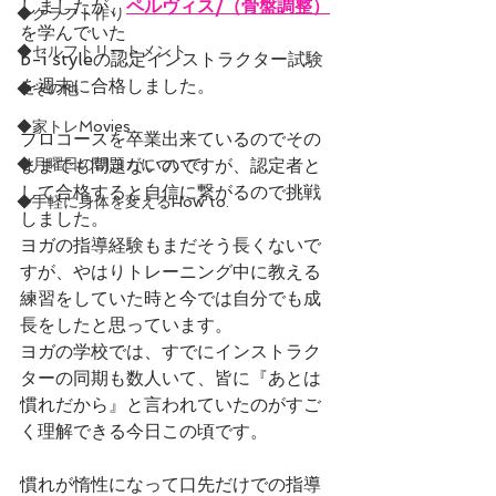
しましたが、
ペルヴィス
/（骨盤調整）
◆クラフト作り
を学んでいた
◆セルフトリートメント
b-i styleの認定インストラクター試験
を週末に合格しました。
◆その他
◆家トレMovies
プロコースを卒業出来ているのでその
◆月曜日の朝ヨガについて
ままでも問題ないのですが、認定者と
して合格すると自信に繋がるので挑戦
◆手軽に身体を変えるHow to.
しました。
ヨガの指導経験もまだそう長くないで
すが、やはりトレーニング中に教える
練習をしていた時と今では自分でも成
長をしたと思っています。
ヨガの学校では、すでにインストラク
ターの同期も数人いて、皆に『あとは
慣れだから』と言われていたのがすご
く理解できる今日この頃です。
慣れが惰性になって口先だけでの指導