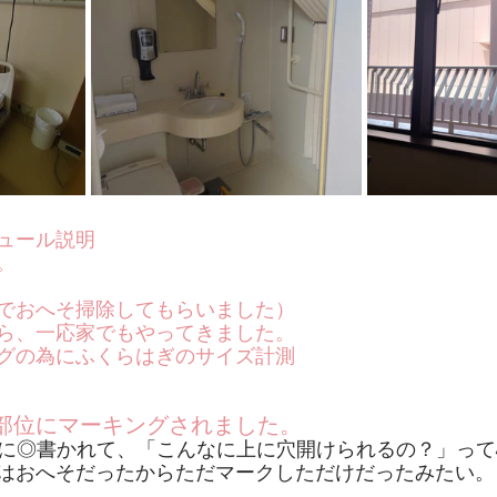
ュール説明
。
でおへそ掃除してもらいました）
ら、一応家でもやってきました。
グの為にふくらはぎのサイズ計測
部位にマーキングされました。
上に◎書かれて、「こんなに上に穴開けられるの？」っ
はおへそだったからただマークしただけだったみたい。