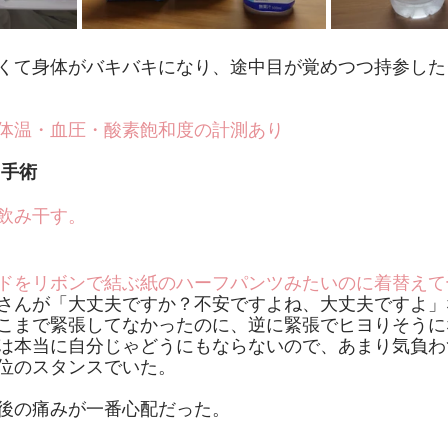
くて身体がバキバキになり、途中目が覚めつつ持参した
体温・血圧・酸素飽和度の計測あり
～手術
飲み干す。
ドをリボンで結ぶ紙のハーフパンツみたいのに着替えて
さんが「大丈夫ですか？不安ですよね、大丈夫ですよ」
こまで緊張してなかったのに、逆に緊張でヒヨりそうに
は本当に自分じゃどうにもならないので、あまり気負わ
位のスタンスでいた。
後の痛みが一番心配だった。