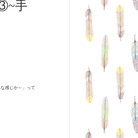
③~手
んな感じか～」って