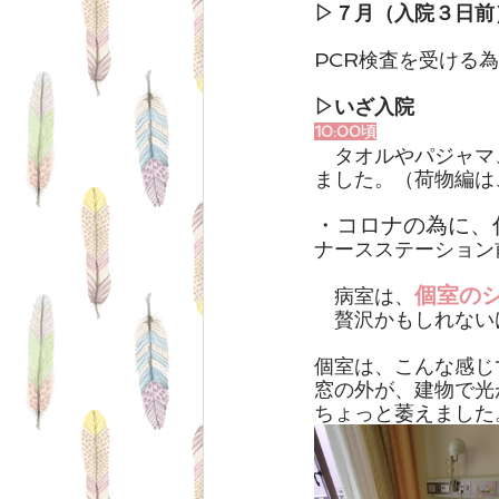
▷７月（入院３日前
PCR検査
を受ける為
▷いざ入院
10:00頃
　タオルやパジャマ
ました。（荷物編は
・コロナの為に、
ナースステーション
個室の
　病室は、
　贅沢かもしれない
個室は、こんな感じ
窓の外が、建物で光
ちょっと萎えました