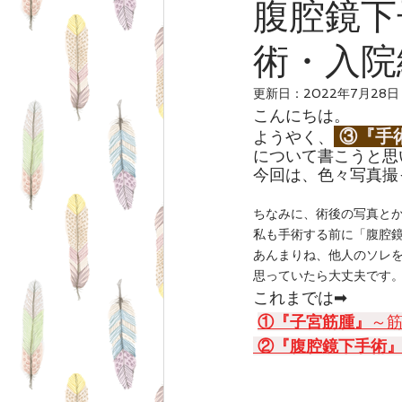
腹腔鏡下
術・入院
◆月曜日の朝ヨガについて
◆
更新日：
2022年7月28日
こんにちは。
③『手
ようやく、
について書こうと思
今回は、色々写真撮
ちなみに、術後の写真と
私も手術する前に「腹腔
あんまりね、他人のソレ
思っていたら大丈夫です
これまでは➡
①『子宮筋腫』
～筋
②『腹腔鏡下手術』