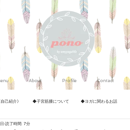
enu
About
Profile
Contact
《自己紹介》
◆子宮筋腫について
◆ヨガに関わるお話
1日
読了時間: 7分
◆クラフト作り
◆セルフトリートメント
◆その他
◆家