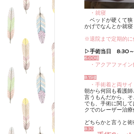
・就寝
ベッドが硬くて狭
かげでなんとか就寝
※退院まで定期的に
▷手術当日　8:30
6:00頃
・アクアファイン
8:15頃
・手術着と両サイ
朝から何回も看護師
言うもんだから、そ
でも、手術に関して
クでのレーザー治療
どちらかと言うと術
8:30