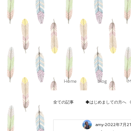
Home
blog
M
全ての記事
◆はじめましての方へ 
amy
2022年7月2
◆Pelvis（骨盤調整）のお話