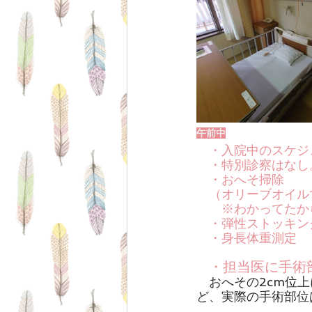
午前中
・入院中のスケジ
　・特別診察はなし
　・おへそ掃除
　（オリーブオイル
　　※わかってたか
　・弾性ストッキン
　・身長体重測定
・担当医に手術
おへその2cm位
ど、実際の手術部位