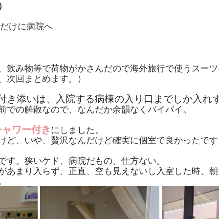
）
だけに病院へ
、飲み物等で荷物がかさんだので海外旅行で使うスーツ
、次回まとめます。）
付き添いは、入院する病棟の入り口までしか入れ
前での解散なので、なんだか余韻なくバイバイ。
シャワー付き
にしました。
けど、いや、贅沢なんだけど確実に個室で良かったです
です。狭いケド、病院だもの、仕方ない。
があまり入らず、正直、空も見えないし入室した時、朝
。