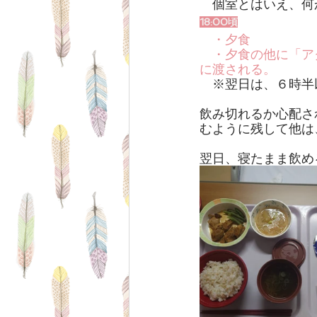
個室とはいえ、何
18:00頃
・夕食
　・夕食の他に「ア
に渡される。
　※翌日は、６時半
飲み切れるか心配さ
むように残して他は
翌日、寝たまま飲め