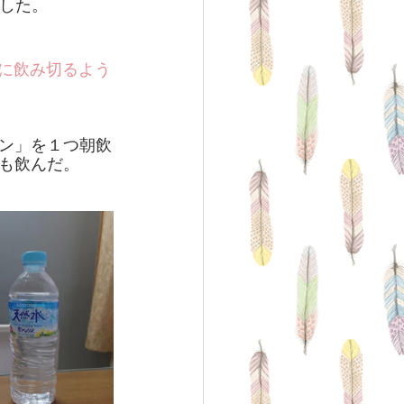
でした。
でに飲み切るよう
ン」を１つ朝飲
も飲んだ。