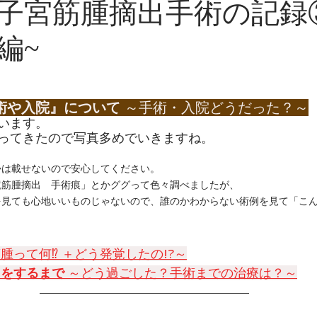
子宮筋腫摘出手術の記録
編~
手軽に身体を変えるHow to.
術や入院』について 
～手術・入院どうだった？～
います。
ってきたので写真多めでいきますね。
かは載せないので安心してください。
鏡筋腫摘出　手術痕」とかググって色々調べましたが、
を見ても心地いいものじゃないので、誰のかわからない術例を見て「こ
。
腫って何⁉ ＋どう発覚したの!?～
をするまで 
～どう過ごした？手術までの治療は？～